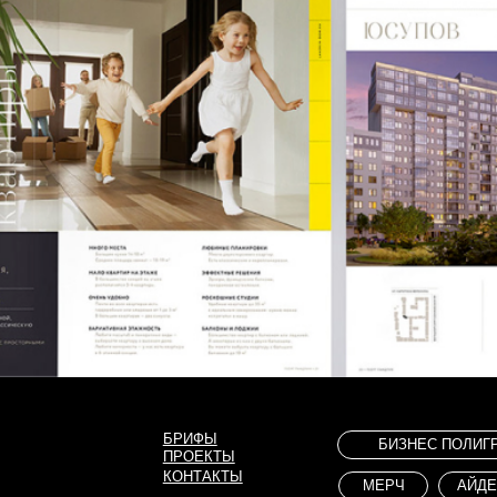
БРИФЫ
БИЗНЕС ПОЛИГРАФИЯ
ПРОЕКТЫ
КОНТАКТЫ
МЕРЧ
АЙДЕНТИКА
И
HELLO@LETO-COMMUNICATION.RU
+7 921 792 79 96