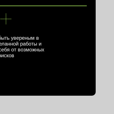
быть увереным в
еланной работы и
себя от возможных
рисков