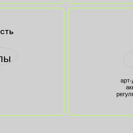
ОСТЬ
апы
арт-
ак
регул